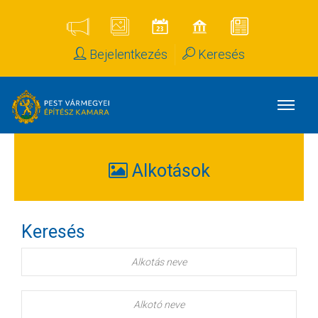
Bejelentkezés
Keresés
Alkotások
Keresés
Alkotás
neve
Alkotó
neve