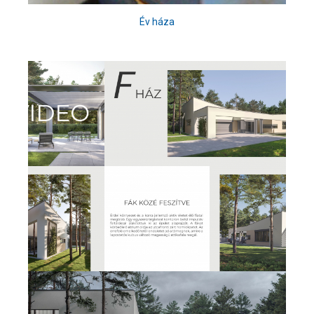
Év háza