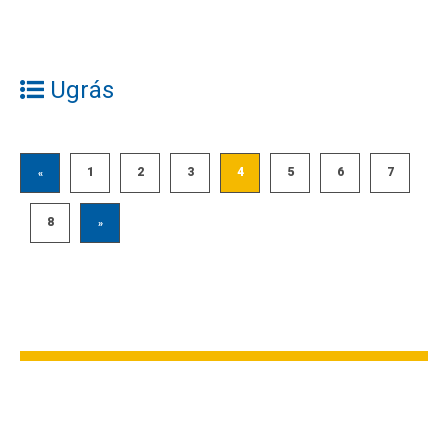
Ugrás
1
2
3
4
5
6
7
«
8
»