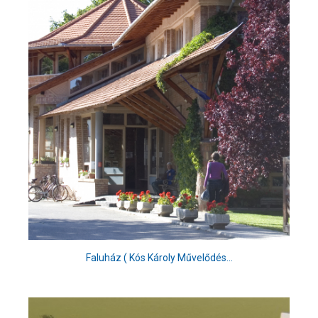
Faluház ( Kós Károly Művelődés...