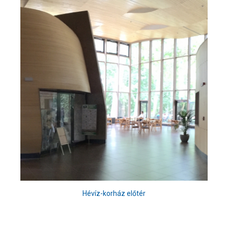
Hévíz-korház előtér