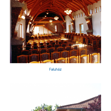
Faluház