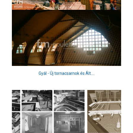
Gyál - Új tornacsarnok és Ált....