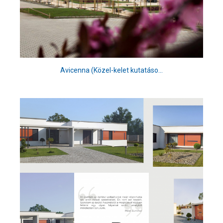
Avicenna (Közel-kelet kutatáso...