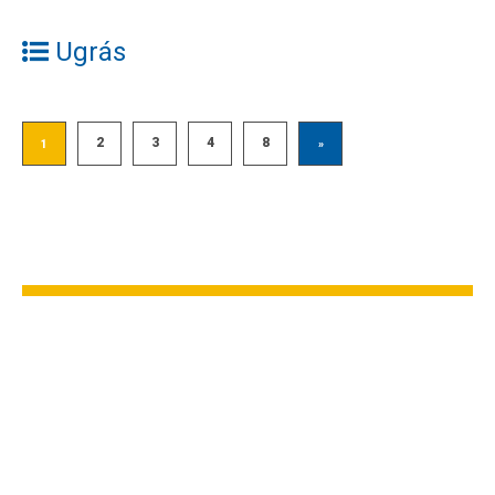
Ugrás
2
3
4
8
1
»