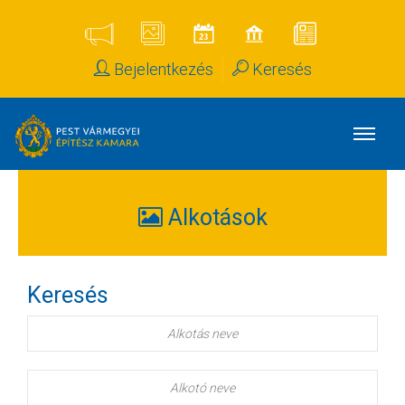
Bejelentkezés
Keresés
Alkotások
Keresés
Alkotás
neve
Alkotó
neve