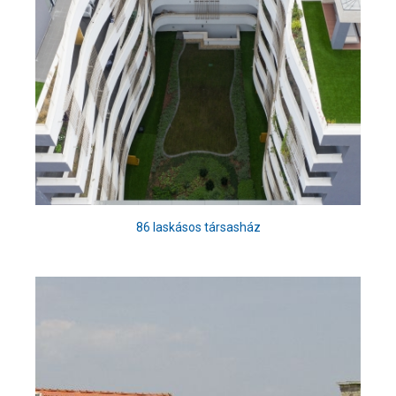
86 laskásos társasház