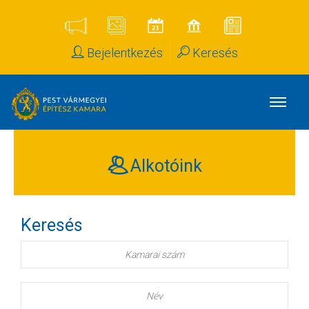
Bejelentkezés
Keresés
Alkotóink
Keresés
Kamarai
szám
Név