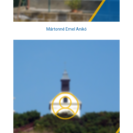
Mártonné Emel Anikó