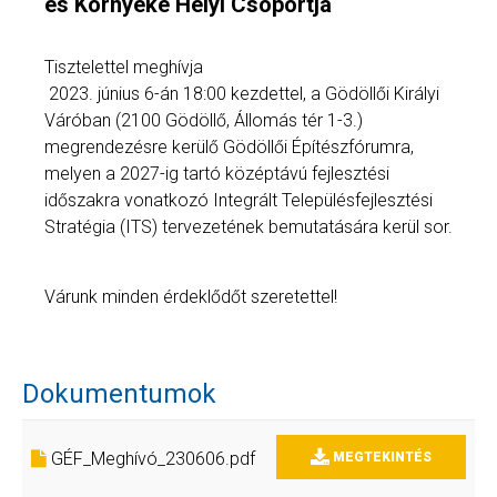
és Környéke Helyi Csoportja
Tisztelettel meghívja
2023. június 6-án 18:00 kezdettel, a Gödöllői Királyi
Váróban (2100 Gödöllő, Állomás tér 1-3.)
megrendezésre kerülő Gödöllői Építészfórumra,
melyen a 2027-ig tartó középtávú fejlesztési
időszakra vonatkozó Integrált Településfejlesztési
Stratégia (ITS) tervezetének bemutatására kerül sor.
Várunk minden érdeklődőt szeretettel!
Dokumentumok
GÉF_Meghívó_230606.pdf
MEGTEKINTÉS