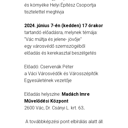
és környéke Helyi Építész Csoportja
tisztelettel meghívja
2024. június 7-én (kedden) 17 órakor
tartandó előadásra, melynek témája:
"Vác múltja és jelene- jövője"
egy városvédő szemszögéből
előadás és kerekasztal beszélgetés
Előadó: Cservenák Péter
a Váci Városvédők és Városszépítők
Egyesületének vezetője
Előadás helyszíne:
Madách Imre
Művelődési Központ
2600 Vác, Dr. Csányi L. krt. 63
.
A továbbképzési pont elbírálás alatt áll.