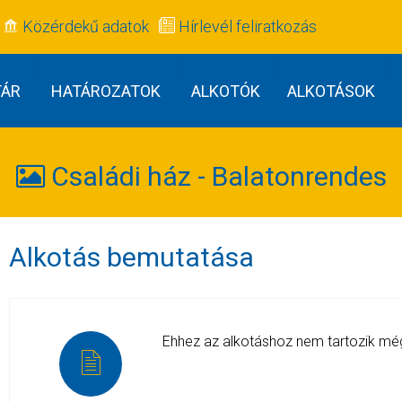
Közérdekű adatok
Hírlevél feliratkozás
TÁR
HATÁROZATOK
ALKOTÓK
ALKOTÁSOK
Családi ház - Balatonrendes
Alkotás bemutatása
Ehhez az alkotáshoz nem tartozik m