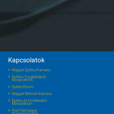
Kapcsolatok
Magyar Építész Kamara
Építész Továbbképző
Nonprofit Kft.
Építészfórum
Magyar Mérnöki Kamara
Építési és Közlekedési
Minisztérium
Pest Vármegyei
Kormányhivatal