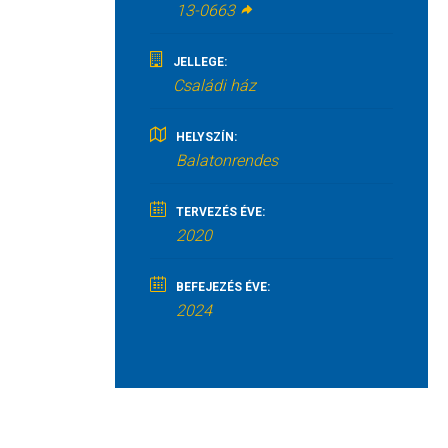
13-0663
JELLEGE:
Családi ház
HELYSZÍN:
Balatonrendes
TERVEZÉS ÉVE:
2020
BEFEJEZÉS ÉVE:
2024