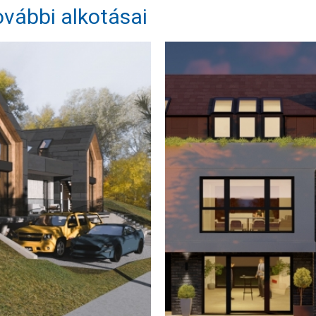
ovábbi alkotásai