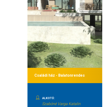
Családi ház - Balatonrendes
ALKOTÓ:
Szabóné Varga Katalin