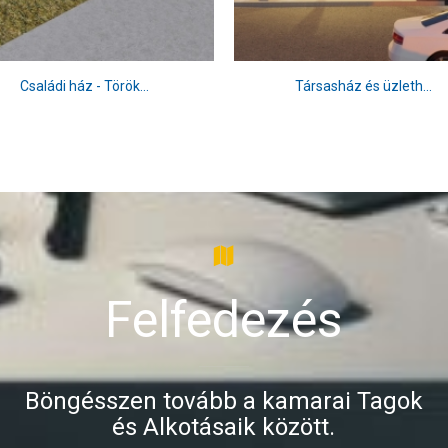
Családi ház - Török...
Társasház és üzleth...
Felfedezés
Böngésszen tovább a kamarai Tagok
és Alkotásaik között.