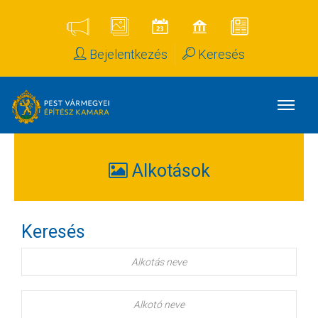
Bejelentkezés
Keresés
Alkotások
Keresés
Alkotás
neve
Alkotó
neve