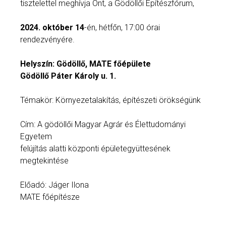
tisztelettel meghívja Önt, a Gödöllői Építészfórum,
2024. október 14
-én, hétfőn, 17:00 órai
rendezvényére.
Helyszín: Gödöllő, MATE főépülete
Gödöllő Páter Károly u. 1.
Témakör: Környezetalakítás, építészeti örökségünk
Cím: A gödöllői Magyar Agrár és Élettudományi
Egyetem
felújítás alatti központi épületegyüttesének
megtekintése
Előadó: Jáger Ilona
MATE főépítésze