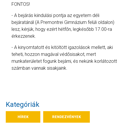
FONTOS!
- A bejárás kiindulási pontja az egyetem déli
bejáratánál (A Premontrei Gimnázium felüli oldalon)
lesz, kérjük, hogy ezért hétfőn, legkésőbb 17.00-ra
érkezzenek.
- A kinyomtatott és kitöltött igazolások mellett, aki
teheti, hozzon magával védősisakot, mert
munkaterületet fogunk bejárni, és nekünk korlátozott
számban vannak sisakjaink.
Kategóriák
HÍREK
RENDEZVÉNYEK