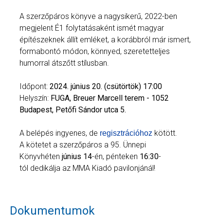
A szerzőpáros könyve a nagysikerű, 2022-ben
megjelent É1 folytatásaként ismét magyar
építészeknek állít emléket, a korábbról már ismert,
formabontó módon, könnyed, szeretetteljes
humorral átszőtt stílusban.
Időpont:
2024. június 20. (csütörtök) 17:00
Helyszín:
FUGA, Breuer Marcell terem - 1052
Budapest, Petőfi Sándor utca 5.
A belépés ingyenes, de
kötött.
regisztrációhoz
A kötetet a szerzőpáros a 95. Ünnepi
Könyvhéten
június 14
-én, pénteken
16:30
-
tól
dedikálja az MMA Kiadó pavilonjánál!
Dokumentumok