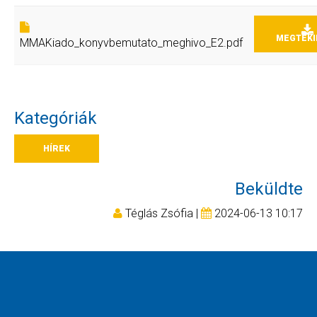
MEGTEKI
MMAKiado_konyvbemutato_meghivo_E2.pdf
Kategóriák
HÍREK
Beküldte
Téglás Zsófia |
2024-06-13 10:17