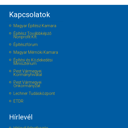
Kapcsolatok
Magyar Építész Kamara
Építész Továbbképző
Nonprofit Kft.
Építészfórum
Magyar Mérnöki Kamara
Építési és Közlekedési
Minisztérium
Pest Vármegyei
Kormányhivatal
Pest Vármegyei
Önkormányzat
Lechner Tudásközpont
ETDR
Hírlevél