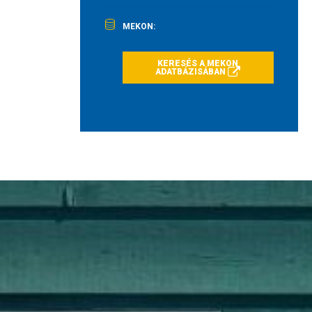
MEKON:
KERESÉS A MEKON
ADATBÁZISÁBAN