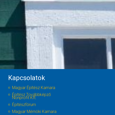
Kapcsolatok
Magyar Építész Kamara
Építész Továbbképző
Nonprofit Kft.
Építészfórum
Magyar Mérnöki Kamara