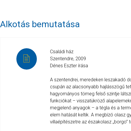
Alkotás bemutatása
Családi ház
Szentendre, 2009
Dénes Eszter írása
A szentendrei, meredeken leszakadó domb
csupán az alacsonyabb hajlásszögű tet
hagyományos tömeg felső szintje látszi
funkciókat – visszatükröző alapelemekre
megjelenő anyagok – a tégla és a term
elem hatását keltik. A megbízó olasz g
villaépítészetre.az északolasz „borgo” t