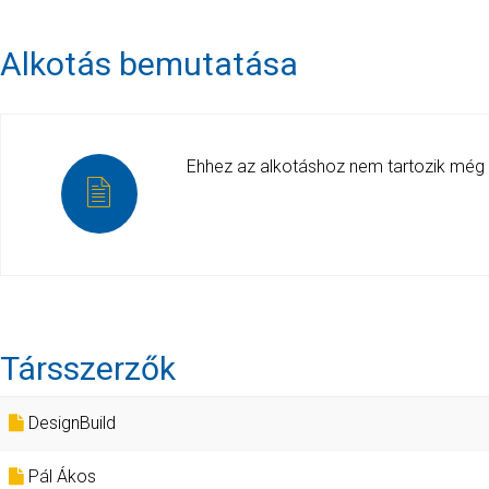
Alkotás bemutatása
Ehhez az alkotáshoz nem tartozik még
Társszerzők
DesignBuild
Pál Ákos